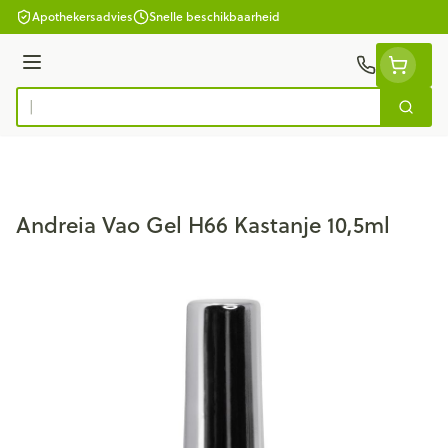
Ga naar de inhoud
Apothekersadvies
Snelle beschikbaarheid
Menu
Zoek
Product, merk, categorie...
Andreia Vao Gel H66 Kastanje 10,5ml